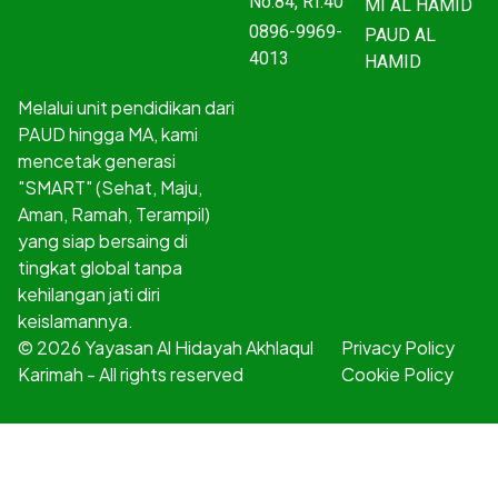
No.84, RT.40
MI AL HAMID
0896-9969-
PAUD AL
4013
HAMID
Melalui unit pendidikan dari
PAUD hingga MA, kami
mencetak generasi
"SMART" (Sehat, Maju,
Aman, Ramah, Terampil)
yang siap bersaing di
tingkat global tanpa
kehilangan jati diri
keislamannya.
© 2026 Yayasan Al Hidayah Akhlaqul
Privacy Policy
Karimah - All rights reserved
Cookie Policy