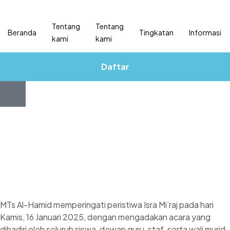
Tentang
Tentang
Beranda
Tingkatan
Informasi
kami
kami
Daftar
MTs Al-Hamid memperingati peristiwa Isra Mi’raj pada hari
Kamis, 16 Januari 2025, dengan mengadakan acara yang
dihadiri oleh seluruh siswa, dewan guru, staf, serta wali murid.