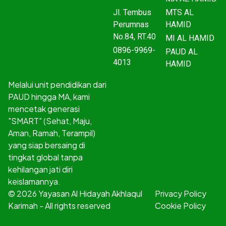
Jl. Tembus
MTS AL
Perumnas
HAMID
No.84, RT.40
MI AL HAMID
0896-9969-
PAUD AL
4013
HAMID
Melalui unit pendidikan dari
PAUD hingga MA, kami
mencetak generasi
"SMART" (Sehat, Maju,
Aman, Ramah, Terampil)
yang siap bersaing di
tingkat global tanpa
kehilangan jati diri
keislamannya.
© 2026 Yayasan Al Hidayah Akhlaqul
Privacy Policy
Karimah - All rights reserved
Cookie Policy