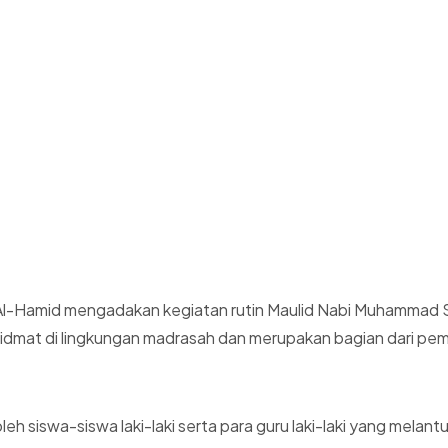
-Hamid mengadakan kegiatan rutin Maulid Nabi Muhammad SAW y
hidmat di lingkungan madrasah dan merupakan bagian dari pemb
leh siswa-siswa laki-laki serta para guru laki-laki yang mel