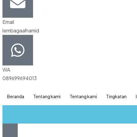
Email
lembagaalhamid
WA
089699694013
Beranda
Tentang kami
Tentang kami
Tingkatan