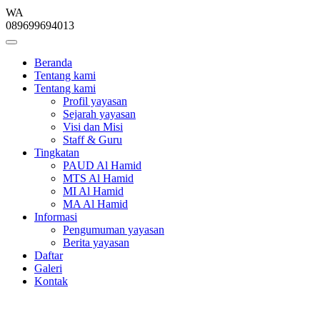
WA
089699694013
Beranda
Tentang kami
Tentang kami
Profil yayasan
Sejarah yayasan
Visi dan Misi
Staff & Guru
Tingkatan
PAUD Al Hamid
MTS Al Hamid
MI Al Hamid
MA Al Hamid
Informasi
Pengumuman yayasan
Berita yayasan
Daftar
Galeri
Kontak