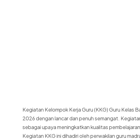
Kegiatan Kelompok Kerja Guru (KKG) Guru Kelas Banj
2026 dengan lancar dan penuh semangat. Kegiatan
sebagai upaya meningkatkan kualitas pembelajaran
Kegiatan KKG ini dihadiri oleh perwakilan guru madr