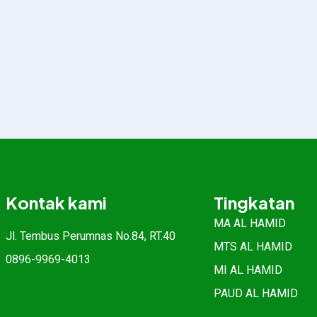
Kontak kami
Tingkatan
MA AL HAMID
Jl. Tembus Perumnas No.84, RT.40
MTS AL HAMID
0896-9969-4013
MI AL HAMID
PAUD AL HAMID