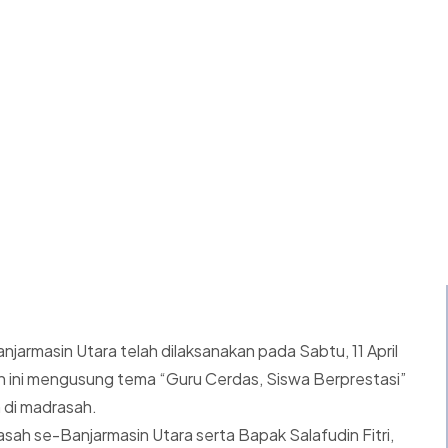
armasin Utara telah dilaksanakan pada Sabtu, 11 April
 ini mengusung tema “Guru Cerdas, Siswa Berprestasi”
 di madrasah.
asah se-Banjarmasin Utara serta Bapak Salafudin Fitri,