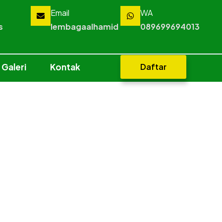
Email
WA
s
lembagaalhamid
089699694013
Galeri
Kontak
Daftar