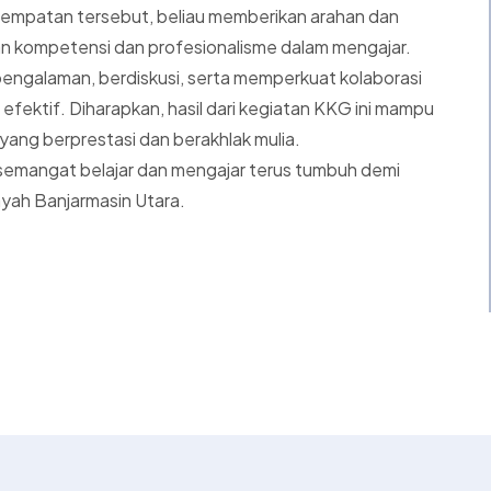
empatan tersebut, beliau memberikan arahan dan
an kompetensi dan profesionalisme dalam mengajar.
i pengalaman, berdiskusi, serta memperkuat kolaborasi
fektif. Diharapkan, hasil dari kegiatan KKG ini mampu
ang berprestasi dan berakhlak mulia.
 semangat belajar dan mengajar terus tumbuh demi
ayah Banjarmasin Utara.