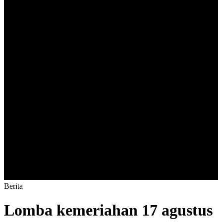
B
e
r
i
t
a
Lomba kemeriahan 17 agustus