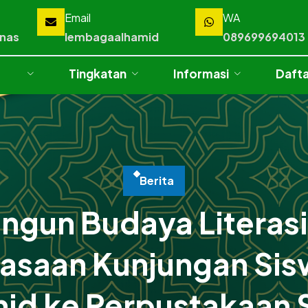
Email
WA
mnas
lembagaalhamid
089699694013
Tingkatan
Informasi
Dafta
B
e
r
i
t
a
gun Budaya Literasi 
asaan Kunjungan Sis
id ke Perpustakaan 