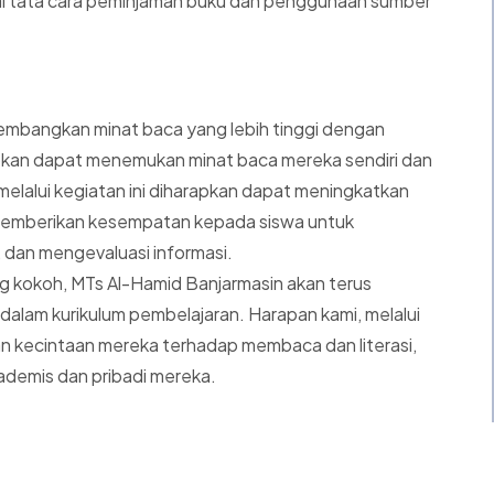
ai tata cara peminjaman buku dan penggunaan sumber
gembangkan minat baca yang lebih tinggi dengan
apkan dapat menemukan minat baca mereka sendiri dan
elalui kegiatan ini diharapkan dapat meningkatkan
 memberikan kesempatan kepada siswa untuk
dan mengevaluasi informasi.
g kokoh, MTs Al-Hamid Banjarmasin akan terus
dalam kurikulum pembelajaran. Harapan kami, melalui
n kecintaan mereka terhadap membaca dan literasi,
emis dan pribadi mereka.