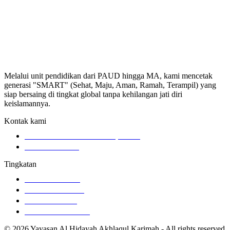
Melalui unit pendidikan dari PAUD hingga MA, kami mencetak
generasi "SMART" (Sehat, Maju, Aman, Ramah, Terampil) yang
siap bersaing di tingkat global tanpa kehilangan jati diri
keislamannya.
Kontak kami
Jl. Tembus Perumnas No.84, RT.40
0896-9969-4013
Tingkatan
MA AL HAMID
MTS AL HAMID
MI AL HAMID
PAUD AL HAMID
© 2026 Yayasan Al Hidayah Akhlaqul Karimah - All rights reserved