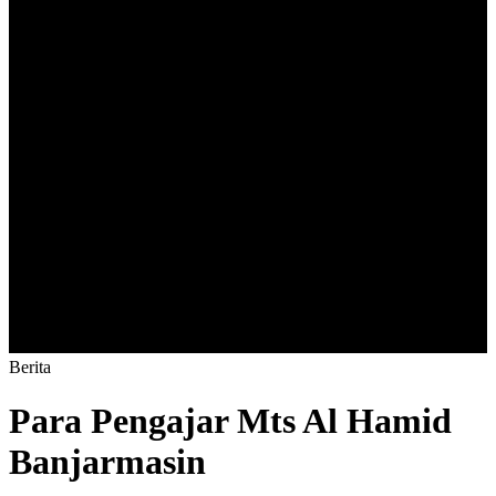
B
e
r
i
t
a
Para Pengajar Mts Al Hamid
Banjarmasin