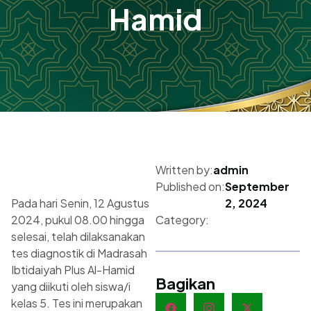
Hamid
Written by:
admin
Published on:
September
Pada hari Senin, 12 Agustus
2, 2024
2024, pukul 08.00 hingga
Category:
selesai, telah dilaksanakan
tes diagnostik di Madrasah
Ibtidaiyah Plus Al-Hamid
Bagikan
yang diikuti oleh siswa/i
kelas 5. Tes ini merupakan