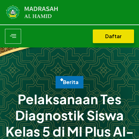
Daftar
B
e
r
i
t
a
Pelaksanaan Tes
Diagnostik Siswa
Kelas 5 di MI Plus Al-