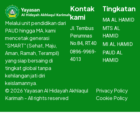
Kontak
Tingkatan
kami
MA AL HAMID
Melalui unit pendidikan dari
Jl. Tembus
MTS AL
PAUD hingga MA, kami
Perumnas
HAMID
mencetak generasi
No.84, RT.40
MI AL HAMID
"SMART" (Sehat, Maju,
0896-9969-
PAUD AL
Aman, Ramah, Terampil)
4013
HAMID
yang siap bersaing di
tingkat global tanpa
kehilangan jati diri
keislamannya.
© 2026 Yayasan Al Hidayah Akhlaqul
Privacy Policy
Karimah - All rights reserved
Cookie Policy