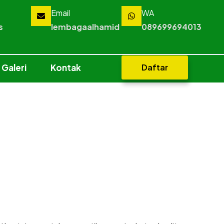
Email
WA
s
lembagaalhamid
089699694013
Galeri
Kontak
Daftar