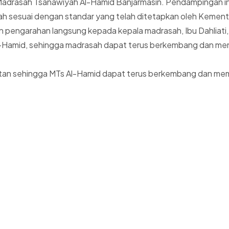
drasah Tsanawiyah Al-Hamid Banjarmasin. Pendampingan ini 
sah sesuai dengan standar yang telah ditetapkan oleh Kemen
 pengarahan langsung kepada kepala madrasah, Ibu Dahliati,
l-Hamid, sehingga madrasah dapat terus berkembang dan men
jutan sehingga MTs Al-Hamid dapat terus berkembang dan mem