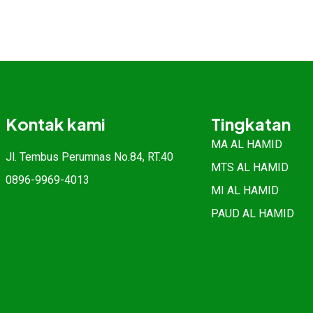
Kontak kami
Tingkatan
MA AL HAMID
Jl. Tembus Perumnas No.84, RT.40
MTS AL HAMID
0896-9969-4013
MI AL HAMID
PAUD AL HAMID