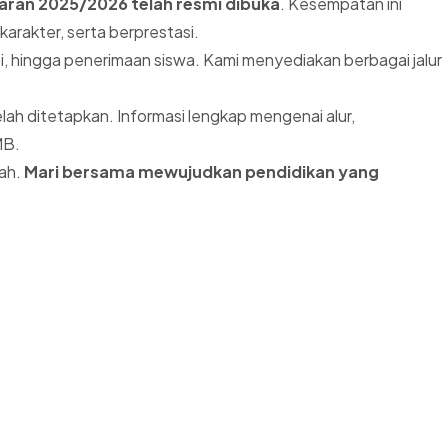
jaran 2025/2026 telah resmi dibuka
. Kesempatan ini
arakter, serta berprestasi.
i, hingga penerimaan siswa. Kami menyediakan berbagai jalur
ah ditetapkan. Informasi lengkap mengenai alur,
MB.
lah.
Mari bersama mewujudkan pendidikan yang