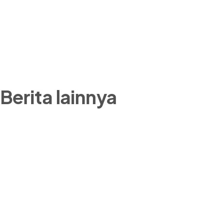
Berita lainnya