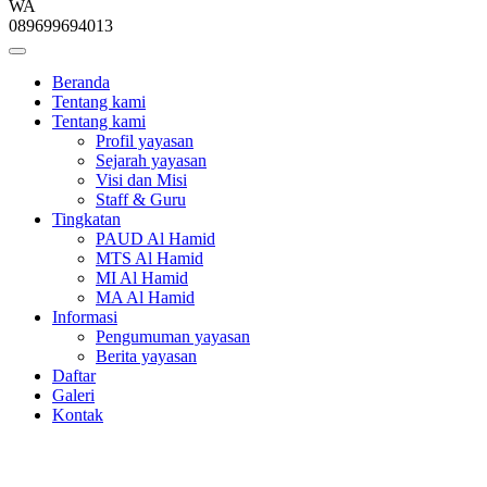
WA
089699694013
Beranda
Tentang kami
Tentang kami
Profil yayasan
Sejarah yayasan
Visi dan Misi
Staff & Guru
Tingkatan
PAUD Al Hamid
MTS Al Hamid
MI Al Hamid
MA Al Hamid
Informasi
Pengumuman yayasan
Berita yayasan
Daftar
Galeri
Kontak