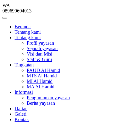
WA
089699694013
Beranda
Tentang kami
Tentang kami
Profil yayasan
Sejarah yayasan
Visi dan Misi
Staff & Guru
Tingkatan
PAUD Al Hamid
MTS Al Hamid
MI Al Hamid
MA Al Hamid
Informasi
Pengumuman yayasan
Berita yayasan
Daftar
Galeri
Kontak