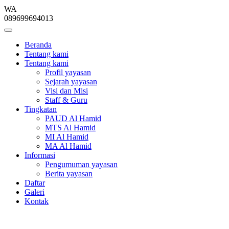
WA
089699694013
Beranda
Tentang kami
Tentang kami
Profil yayasan
Sejarah yayasan
Visi dan Misi
Staff & Guru
Tingkatan
PAUD Al Hamid
MTS Al Hamid
MI Al Hamid
MA Al Hamid
Informasi
Pengumuman yayasan
Berita yayasan
Daftar
Galeri
Kontak