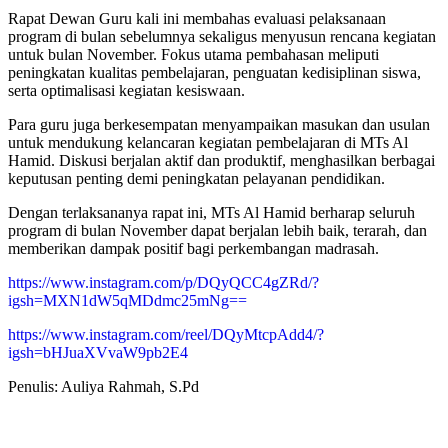
Rapat Dewan Guru kali ini membahas evaluasi pelaksanaan
program di bulan sebelumnya sekaligus menyusun rencana kegiatan
untuk bulan November. Fokus utama pembahasan meliputi
peningkatan kualitas pembelajaran, penguatan kedisiplinan siswa,
serta optimalisasi kegiatan kesiswaan.
Para guru juga berkesempatan menyampaikan masukan dan usulan
untuk mendukung kelancaran kegiatan pembelajaran di MTs Al
Hamid. Diskusi berjalan aktif dan produktif, menghasilkan berbagai
keputusan penting demi peningkatan pelayanan pendidikan.
Dengan terlaksananya rapat ini, MTs Al Hamid berharap seluruh
program di bulan November dapat berjalan lebih baik, terarah, dan
memberikan dampak positif bagi perkembangan madrasah.
https://www.instagram.com/p/DQyQCC4gZRd/?
igsh=MXN1dW5qMDdmc25mNg==
https://www.instagram.com/reel/DQyMtcpAdd4/?
igsh=bHJuaXVvaW9pb2E4
Penulis: Auliya Rahmah, S.Pd