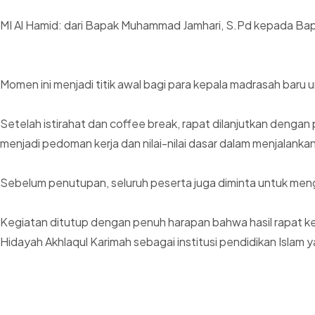
MI Al Hamid: dari Bapak Muhammad Jamhari, S.Pd kepada B
Momen ini menjadi titik awal bagi para kepala madrasah bar
Setelah istirahat dan coffee break, rapat dilanjutkan denga
menjadi pedoman kerja dan nilai-nilai dasar dalam menjalanka
Sebelum penutupan, seluruh peserta juga diminta untuk meng
Kegiatan ditutup dengan penuh harapan bahwa hasil rapat ke
Hidayah Akhlaqul Karimah sebagai institusi pendidikan Islam 