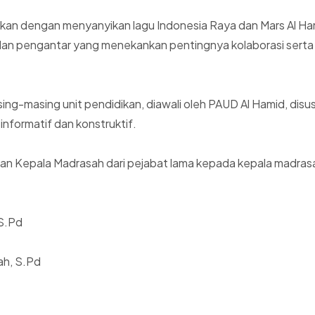
tkan dengan menyanyikan lagu Indonesia Raya dan Mars Al Ha
 pengantar yang menekankan pentingnya kolaborasi serta pe
sing-masing unit pendidikan, diawali oleh PAUD Al Hamid, dis
 informatif dan konstruktif.
atan Kepala Madrasah dari pejabat lama kepada kepala madra
 S.Pd
ah, S.Pd