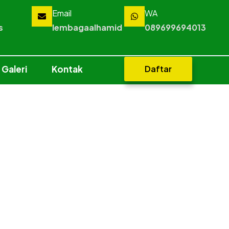
Email
WA
s
lembagaalhamid
089699694013
Galeri
Kontak
Daftar