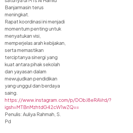
satunya di MTs Al Hamid
Banjarmasin terus
meningkat.
Rapat koordinasi ini menjadi
momentum penting untuk
menyatukan visi,
memperjelas arah kebijakan,
serta memastikan
terciptanya sinergi yang
kuat antara pihak sekolah
dan yayasan dalam
mewujudkan pendidikan
yang unggul dan berdaya
saing.
https://www.instagram.com/p/DObJ8eRAVrd/?
igsh=MTBnMzhtdG42cW1wZQ==
Penulis: Auliya Rahmah, S.
Pd