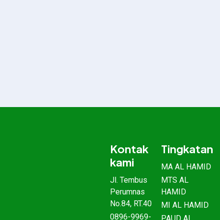
Kontak
Tingkatan
kami
MA AL HAMID
Jl. Tembus
MTS AL
Perumnas
HAMID
No.84, RT.40
MI AL HAMID
0896-9969-
PAUD AL