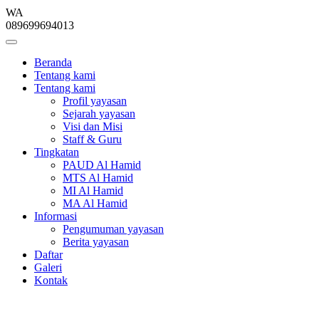
WA
089699694013
Beranda
Tentang kami
Tentang kami
Profil yayasan
Sejarah yayasan
Visi dan Misi
Staff & Guru
Tingkatan
PAUD Al Hamid
MTS Al Hamid
MI Al Hamid
MA Al Hamid
Informasi
Pengumuman yayasan
Berita yayasan
Daftar
Galeri
Kontak