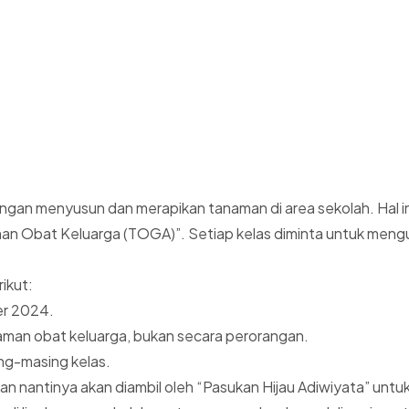
engan menyusun dan merapikan tanaman di area sekolah. Hal i
an Obat Keluarga (TOGA)”. Setiap kelas diminta untuk mengu
ikut:
er 2024.
naman obat keluarga, bukan secara perorangan.
ing-masing kelas.
an nantinya akan diambil oleh “Pasukan Hijau Adiwiyata” untu