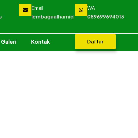
Email
WA
s
lembagaalhamid
089699694013
Galeri
Kontak
Daftar