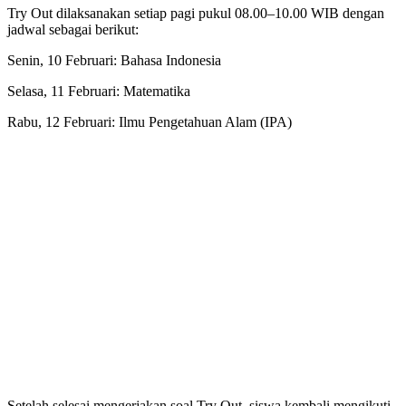
Try Out dilaksanakan setiap pagi pukul 08.00–10.00 WIB dengan
jadwal sebagai berikut:
Senin, 10 Februari: Bahasa Indonesia
Selasa, 11 Februari: Matematika
Rabu, 12 Februari: Ilmu Pengetahuan Alam (IPA)
Setelah selesai mengerjakan soal Try Out, siswa kembali mengikuti