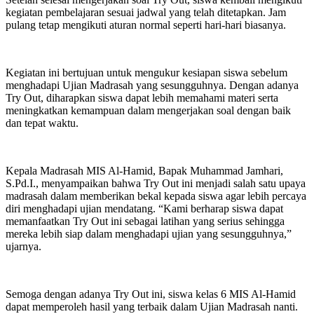
kegiatan pembelajaran sesuai jadwal yang telah ditetapkan. Jam
pulang tetap mengikuti aturan normal seperti hari-hari biasanya.
Kegiatan ini bertujuan untuk mengukur kesiapan siswa sebelum
menghadapi Ujian Madrasah yang sesungguhnya. Dengan adanya
Try Out, diharapkan siswa dapat lebih memahami materi serta
meningkatkan kemampuan dalam mengerjakan soal dengan baik
dan tepat waktu.
Kepala Madrasah MIS Al-Hamid, Bapak Muhammad Jamhari,
S.Pd.I., menyampaikan bahwa Try Out ini menjadi salah satu upaya
madrasah dalam memberikan bekal kepada siswa agar lebih percaya
diri menghadapi ujian mendatang. “Kami berharap siswa dapat
memanfaatkan Try Out ini sebagai latihan yang serius sehingga
mereka lebih siap dalam menghadapi ujian yang sesungguhnya,”
ujarnya.
Semoga dengan adanya Try Out ini, siswa kelas 6 MIS Al-Hamid
dapat memperoleh hasil yang terbaik dalam Ujian Madrasah nanti.