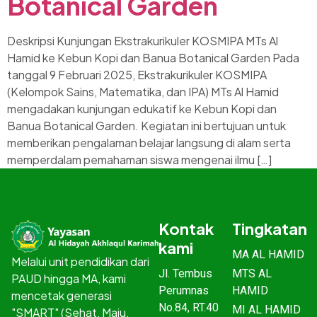
Botanical Garden
Deskripsi Kunjungan Ekstrakurikuler KOSMIPA MTs Al
Hamid ke Kebun Kopi dan Banua Botanical Garden Pada
tanggal 9 Februari 2025, Ekstrakurikuler KOSMIPA
(Kelompok Sains, Matematika, dan IPA) MTs Al Hamid
mengadakan kunjungan edukatif ke Kebun Kopi dan
Banua Botanical Garden. Kegiatan ini bertujuan untuk
memberikan pengalaman belajar langsung di alam serta
memperdalam pemahaman siswa mengenai ilmu […]
Kontak
Tingkatan
kami
MA AL HAMID
Melalui unit pendidikan dari
Jl. Tembus
MTS AL
PAUD hingga MA, kami
Perumnas
HAMID
mencetak generasi
No.84, RT.40
MI AL HAMID
"SMART" (Sehat, Maju,