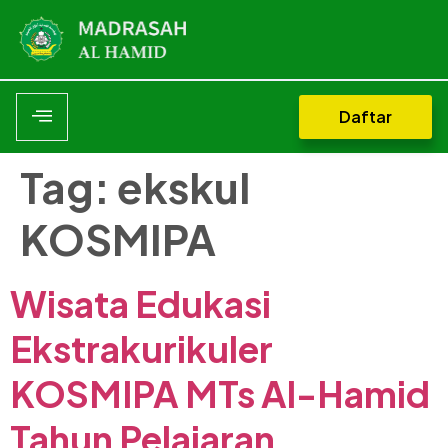
Daftar
Tag:
ekskul
KOSMIPA
Wisata Edukasi
Ekstrakurikuler
KOSMIPA MTs Al-Hamid
Tahun Pelajaran