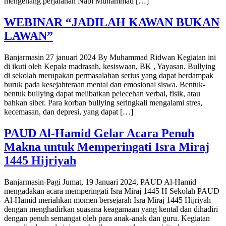
mengenang perjalanan Nabi Muhammad […]
WEBINAR “JADILAH KAWAN BUKAN
LAWAN”
Banjarmasin 27 januari 2024 By Muhammad Ridwan Kegiatan ini
di ikuti oleh Kepala madrasah, kesiswaan, BK , Yayasan. Bullying
di sekolah merupakan permasalahan serius yang dapat berdampak
buruk pada kesejahteraan mental dan emosional siswa. Bentuk-
bentuk bullying dapat melibatkan pelecehan verbal, fisik, atau
bahkan siber. Para korban bullying seringkali mengalami stres,
kecemasan, dan depresi, yang dapat […]
PAUD Al-Hamid Gelar Acara Penuh
Makna untuk Memperingati Isra Miraj
1445 Hijriyah
Banjarmasin-Pagi Jumat, 19 Januari 2024, PAUD Al-Hamid
mengadakan acara memperingati Isra Miraj 1445 H Sekolah PAUD
Al-Hamid meriahkan momen bersejarah Isra Miraj 1445 Hijriyah
dengan menghadirkan suasana keagamaan yang kental dan dihadiri
dengan penuh semangat oleh para anak-anak dan guru. Kegiatan