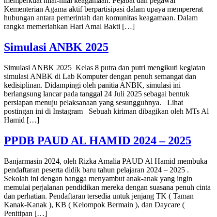
memperkuat nilai-nilai keagamaan. Pejabat dan pegawai
Kementerian Agama aktif berpartisipasi dalam upaya mempererat
hubungan antara pemerintah dan komunitas keagamaan. Dalam
rangka memeriahkan Hari Amal Bakti […]
Simulasi ANBK 2025
Simulasi ANBK 2025 ️ Kelas 8 putra dan putri mengikuti kegiatan
simulasi ANBK di Lab Komputer dengan penuh semangat dan
kedisiplinan. Didampingi oleh panitia ANBK, simulasi ini
berlangsung lancar pada tanggal 24 Juli 2025 sebagai bentuk
persiapan menuju pelaksanaan yang sesungguhnya. Lihat
postingan ini di Instagram Sebuah kiriman dibagikan oleh MTs Al
Hamid […]
PPDB PAUD AL HAMID 2024 – 2025
Banjarmasin 2024, oleh Rizka Amalia PAUD Al Hamid membuka
pendaftaran peserta didik baru tahun pelajaran 2024 – 2025 .
Sekolah ini dengan bangga menyambut anak-anak yang ingin
memulai perjalanan pendidikan mereka dengan suasana penuh cinta
dan perhatian. Pendaftaran tersedia untuk jenjang TK ( Taman
Kanak-Kanak ), KB ( Kelompok Bermain ), dan Daycare (
Penitipan […]