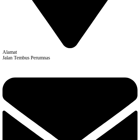
Alamat
Jalan Tembus Perumnas