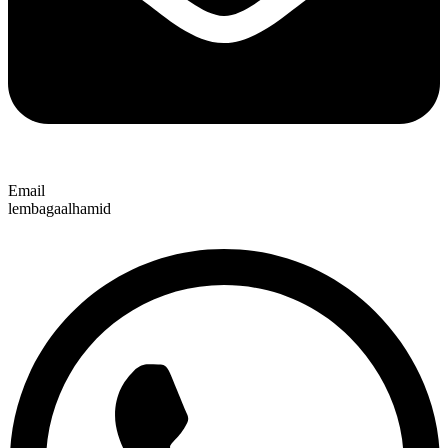
Email
lembagaalhamid