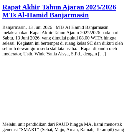
Rapat Akhir Tahun Ajaran 2025/2026
MTs Al-Hamid Banjarmasin
Banjarmasin, 13 Juni 2026 MTs Al-Hamid Banjarmasin
melaksanakan Rapat Akhir Tahun Ajaran 2025/2026 pada hari
Sabtu, 13 Juni 2026, yang dimulai pukul 08.00 WITA hingga
selesai. Kegiatan ini bertempat di ruang kelas 9C dan diikuti oleh
seluruh dewan guru serta staf tata usaha. Rapat dipandu oleh
moderator, Usth. Winie Yania Aisya, S.Pd., dengan […]
Melalui unit pendidikan dari PAUD hingga MA, kami mencetak
generasi "SMART" (Sehat, Maju, Aman, Ramah, Terampil) yang