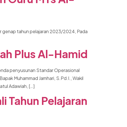
er genap tahun pelajaran 2023/2024, Pada
ah Plus Al-Hamid
agenda penyusunan Standar Operasional
 Bapak Muhammad Jamhari, S.Pd.I., Wakil
iatul Adawiah, […]
 Tahun Pelajaran