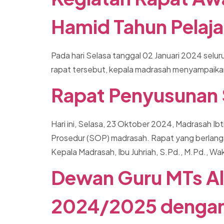
Hamid Tahun Pelaj
Pada hari Selasa tanggal 02 Januari 2024 sel
rapat tersebut, kepala madrasah menyampaikan 
Rapat Penyusunan 
Hari ini, Selasa, 23 Oktober 2024, Madrasah 
Prosedur (SOP) madrasah. Rapat yang berlangsu
Kepala Madrasah, Ibu Juhriah, S.Pd., M.Pd., Waki
Dewan Guru MTs Al
2024/2025 dengan