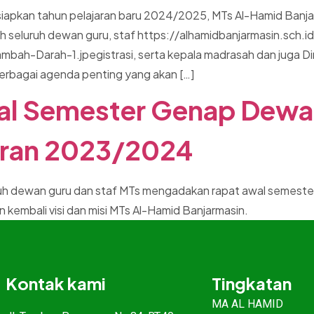
siapkan tahun pelajaran baru 2024/2025, MTs Al-Hamid Banj
oleh seluruh dewan guru, staf https://alhamidbanjarmasin.sch
h-Darah-1.jpegistrasi, serta kepala madrasah dan juga Di
berbagai agenda penting yang akan […]
al Semester Genap Dewa
aran 2023/2024
uruh dewan guru dan staf MTs mengadakan rapat awal semest
kembali visi dan misi MTs Al-Hamid Banjarmasin.
Kontak kami
Tingkatan
MA AL HAMID