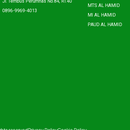
Jl. Tembus Perumnas No.84, RT.40
MTS AL HAMID
0896-9969-4013
MI AL HAMID
PAUD AL HAMID
ights reserved
Privacy Policy
Cookie Policy