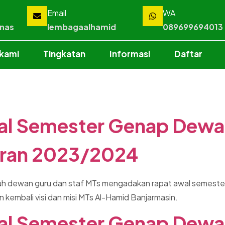
Email
WA
mnas
lembagaalhamid
089699694013
 kami
Tingkatan
Informasi
Daftar
al Semester Genap Dewa
aran 2023/2024
uruh dewan guru dan staf MTs mengadakan rapat awal semest
kembali visi dan misi MTs Al-Hamid Banjarmasin.
al Semester Genap Dewa