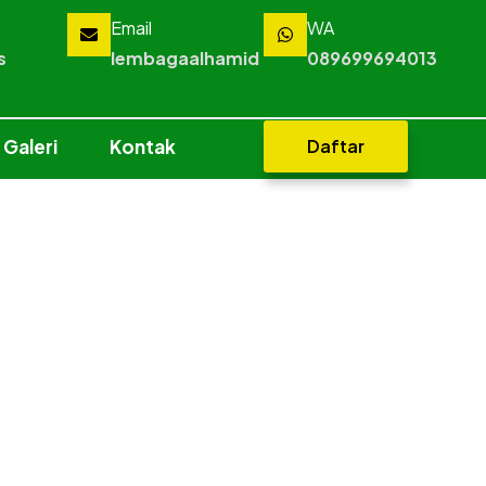
Email
WA
s
lembagaalhamid
089699694013
Galeri
Kontak
Daftar