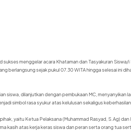
mid sukses menggelar acara Khataman dan Tasyakuran Siswa/i
berlangsung sejak pukul 07.30 WITA hingga selesai ini dihadir
ian siswa, dilanjutkan dengan pembukaan MC, menyanyikan la
enjadi simbol rasa syukur atas kelulusan sekaligus keberhasil
i pihak, yaitu Ketua Pelaksana (Muhammad Rasyad, S.Ag) dan
asih atas kerja keras siswa dan peran serta orang tua serta