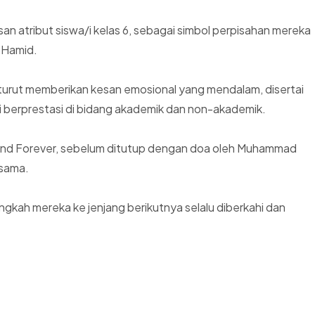
n atribut siswa/i kelas 6, sebagai simbol perpisahan mereka
l-Hamid.
 turut memberikan kesan emosional yang mendalam, disertai
berprestasi di bidang akademik dan non-akademik.
riend Forever, sebelum ditutup dengan doa oleh Muhammad
rsama.
ngkah mereka ke jenjang berikutnya selalu diberkahi dan