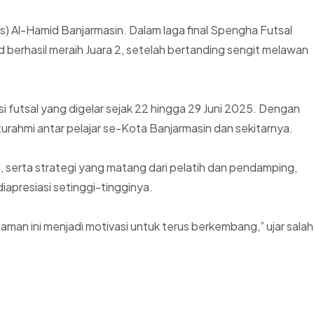
us) Al-Hamid Banjarmasin. Dalam laga final Spengha Futsal
 berhasil meraih Juara 2, setelah bertanding sengit melawan
i futsal yang digelar sejak 22 hingga 29 Juni 2025. Dengan
urahmi antar pelajar se-Kota Banjarmasin dan sekitarnya.
 serta strategi yang matang dari pelatih dan pendamping,
iapresiasi setinggi-tingginya.
an ini menjadi motivasi untuk terus berkembang,” ujar salah