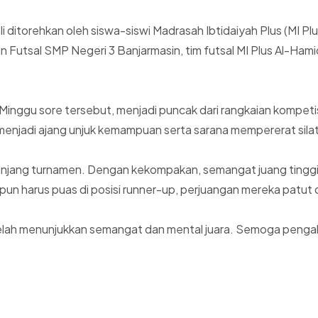
i ditorehkan oleh siswa-siswi Madrasah Ibtidaiyah Plus (MI Pl
Futsal SMP Negeri 3 Banjarmasin, tim futsal MI Plus Al-Hamid
Minggu sore tersebut, menjadi puncak dari rangkaian kompetis
 menjadi ajang unjuk kemampuan serta sarana mempererat silat
panjang turnamen. Dengan kekompakan, semangat juang tinggi,
ipun harus puas di posisi runner-up, perjuangan mereka patut d
elah menunjukkan semangat dan mental juara. Semoga pengalam