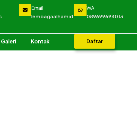
Email
WA
s
lembagaalhamid
089699694013
Galeri
Kontak
Daftar