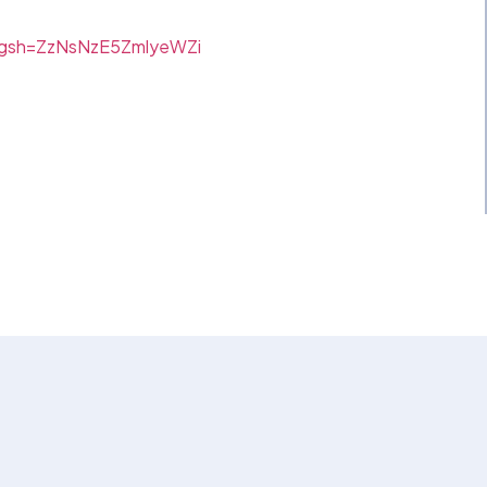
igsh=ZzNsNzE5ZmlyeWZi