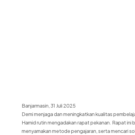
Banjarmasin, 31 Juli 2025
Demi menjaga dan meningkatkan kualitas pembelajar
Hamid rutin mengadakan rapat pekanan. Rapat ini b
menyamakan metode pengajaran, serta mencari solus