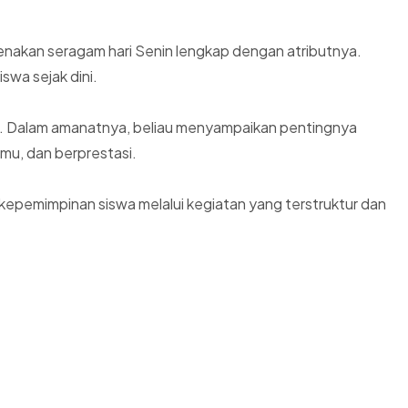
enakan seragam hari Senin lengkap dengan atributnya.
swa sejak dini.
.I. Dalam amanatnya, beliau menyampaikan pentingnya
lmu, dan berprestasi.
kepemimpinan siswa melalui kegiatan yang terstruktur dan