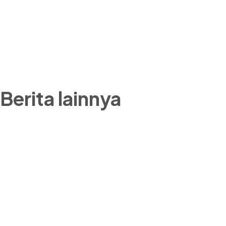
Berita lainnya