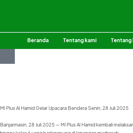
Beranda
Tentang kami
Tentang
MI Plus Al Hamid Gelar Upacara Bendera Senin, 28 Juli 2025
Banjarmasin, 28 Juli 2025 — MI Plus Al Hamid kembali melaksana
hingga kelas 6 yang berlangsung di lapangan madrasah.