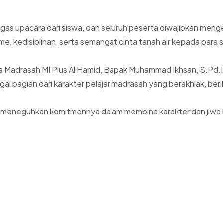
as upacara dari siswa, dan seluruh peserta diwajibkan meng
me, kedisiplinan, serta semangat cinta tanah air kepada para si
ala Madrasah MI Plus Al Hamid, Bapak Muhammad Ikhsan, S.Pd
gai bagian dari karakter pelajar madrasah yang berakhlak, beri
us meneguhkan komitmennya dalam membina karakter dan jiwa 