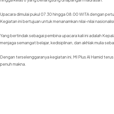
Upacara dimulai pukul 07.30 hingga 08.00 WITA dengan petug
Kegiatan ini bertujuan untuk menanamkan nilai-nilai nasionalis
Yang bertindak sebagai pembina upacara kali ini adalah Kep
menjaga semangat belajar, kedisiplinan, dan akhlak mulia seba
Dengan terselenggaranya kegiatan ini, MI Plus Al Hamid ter
penuh makna.