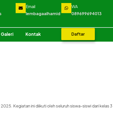
Email
WA
s
lembagaalhamid
089699694013
Galeri
Kontak
Daftar
25. Kegiatan ini diikuti oleh seluruh siswa-siswi dari kelas 3