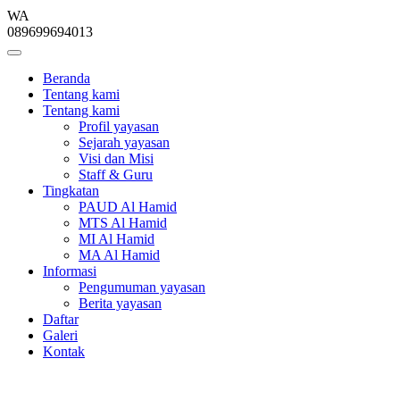
WA
089699694013
Beranda
Tentang kami
Tentang kami
Profil yayasan
Sejarah yayasan
Visi dan Misi
Staff & Guru
Tingkatan
PAUD Al Hamid
MTS Al Hamid
MI Al Hamid
MA Al Hamid
Informasi
Pengumuman yayasan
Berita yayasan
Daftar
Galeri
Kontak