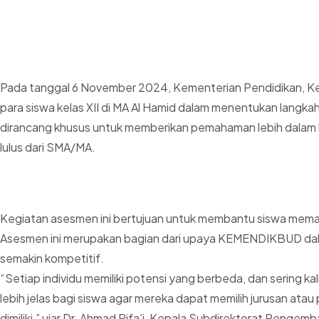
Pada tanggal 6 November 2024, Kementerian Pendidikan, K
para siswa kelas XII di MA Al Hamid dalam menentukan lang
dirancang khusus untuk memberikan pemahaman lebih dalam ke
lulus dari SMA/MA.
Kegiatan asesmen ini bertujuan untuk membantu siswa memaha
Asesmen ini merupakan bagian dari upaya KEMENDIKBUD dala
semakin kompetitif.
“Setiap individu memiliki potensi yang berbeda, dan sering k
lebih jelas bagi siswa agar mereka dapat memilih jurusan at
dimiliki,” ujar Dr. Ahmad Rifa’i, Kepala Subdirektorat Pe