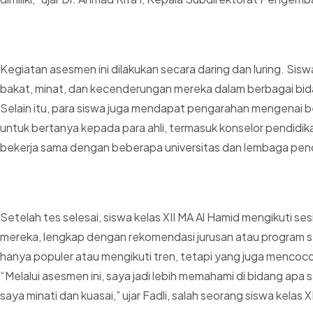
Kegiatan asesmen ini dilakukan secara daring dan luring. Sisw
bakat, minat, dan kecenderungan mereka dalam berbagai bidang.
Selain itu, para siswa juga mendapat pengarahan mengenai ber
untuk bertanya kepada para ahli, termasuk konselor pendidika
bekerja sama dengan beberapa universitas dan lembaga pend
Setelah tes selesai, siswa kelas XII MA Al Hamid mengikuti se
mereka, lengkap dengan rekomendasi jurusan atau program stud
hanya populer atau mengikuti tren, tetapi yang juga mencoc
“Melalui asesmen ini, saya jadi lebih memahami di bidang apa
saya minati dan kuasai,” ujar Fadli, salah seorang siswa kelas