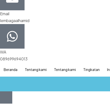
Email
lembagaalhamid
WA
089699694013
Beranda
Tentang kami
Tentang kami
Tingkatan
I