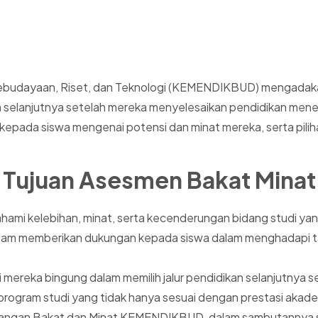
ebudayaan, Riset, dan Teknologi (KEMENDIKBUD) mengadaka
kah selanjutnya setelah mereka menyelesaikan pendidikan me
pada siswa mengenai potensi dan minat mereka, serta pilihan
Tujuan Asesmen Bakat Minat
mi kelebihan, minat, serta kecenderungan bidang studi yang 
m memberikan dukungan kepada siswa dalam menghadapi tant
ali mereka bingung dalam memilih jalur pendidikan selanjutny
au program studi yang tidak hanya sesuai dengan prestasi aka
ngembangan Bakat dan Minat KEMENDIKBUD, dalam sambutannya 