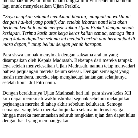
mendapatkan waktu libur dalam rangka Idul Fitri sebelum kembali
lagi untuk menyelesaikan Ujian Praktik.
“Saya ucapkan selamat menikmati liburan, manfaatkan waktu ini
dengan hal-hal yang positif, dan setelah lebaran nanti kita akan
bertemu kembali untuk menyelesaikan Ujian Praktik dengan penuh
kesiapan. Terima kasih atas kerja keras kalian semua, semoga ilmu
yang kalian dapatkan selama ini menjadi berkah dan bermanfaat di
masa depan,” tutup beliau dengan penuh harapan.
Para siswa tampak menyimak dengan saksama arahan yang
disampaikan oleh Kepala Madrasah. Beberapa dari mereka tampak
lega setelah menyelesaikan Ujian Madrasah, namun tetap menyadari
bahwa perjuangan mereka belum selesai. Dengan semangat yang
masih membara, mereka siap menghadapi tantangan selanjutnya
setelah libur Idul Fitri nanti.
Dengan berakhirnya Ujian Madrasah hari ini, para siswa kelas XII
kini dapat menikmati waktu istirahat sejenak sebelum melanjutkan
perjuangan mereka di tahap akhir sebelum kelulusan. Semoga
semangat yang telah mereka tunjukkan selama ini terus terjaga
hingga mereka menuntaskan seluruh rangkaian ujian dan dapat lulus
dengan hasil yang membanggakan.