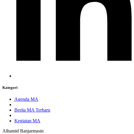
Kategori
Agenda MA
Berita MA Terbaru
Kegiatan MA
Alhamid Banjarmasin