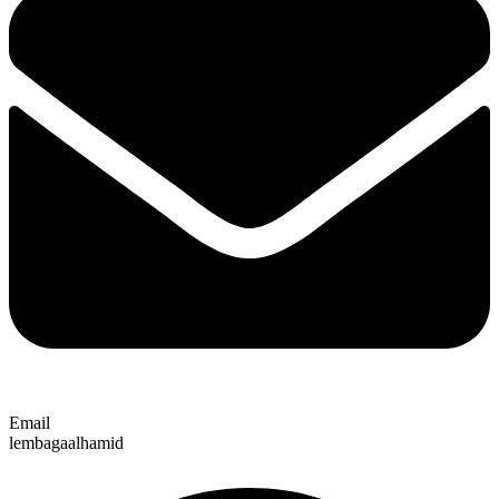
Email
lembagaalhamid