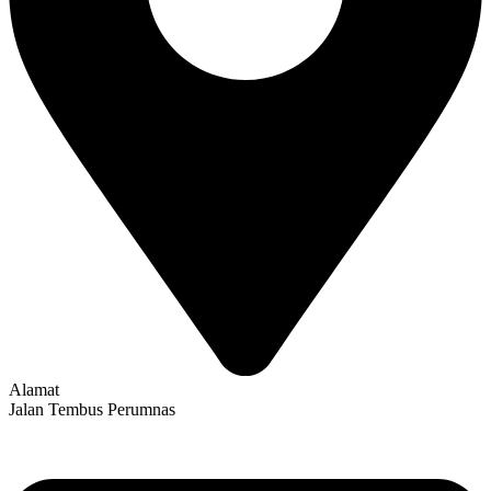
Alamat
Jalan Tembus Perumnas