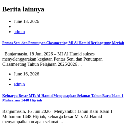
Berita lainnya
June 18, 2026
admin
Pentas Seni dan Penutupan Classmeeting MI Al Hamid Berlangsung Meriah
Banjarmasin, 18 Juni 2026 – MI Al Hamid sukses
menyelenggarakan kegiatan Pentas Seni dan Penutupan
Classmeeting Tahun Pelajaran 2025/2026 ...
June 16, 2026
admin
Keluarga Besar MTs Al-Hamid Mengucapkan Selamat Tahun Baru Islam 1
Muharram 1448 Hijriah
Banjarmasin, 16 Juni 2026 Menyambut Tahun Baru Islam 1
Muharram 1448 Hijriah, keluarga besar MTs Al-Hamid
menyampaikan ucapan selamat ...