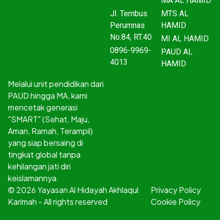
MA AL HAMID
Jl. Tembus
MTS AL
Perumnas
HAMID
No.84, RT.40
MI AL HAMID
0896-9969-
PAUD AL
4013
HAMID
Melalui unit pendidikan dari
PAUD hingga MA, kami
mencetak generasi
"SMART" (Sehat, Maju,
Aman, Ramah, Terampil)
yang siap bersaing di
tingkat global tanpa
kehilangan jati diri
keislamannya.
© 2026 Yayasan Al Hidayah Akhlaqul
Privacy Policy
Karimah - All rights reserved
Cookie Policy