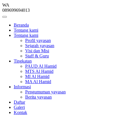
WA
089699694013
Beranda
Tentang kami
Tentang kami
Profil yayasan
Sejarah yayasan
Visi dan Misi
Staff & Guru
Tingkatan
PAUD Al Hamid
MTS Al Hamid
MI Al Hamid
MA Al Hamid
Informasi
Pengumuman yayasan
Berita yayasan
Daftar
Galeri
Kontak