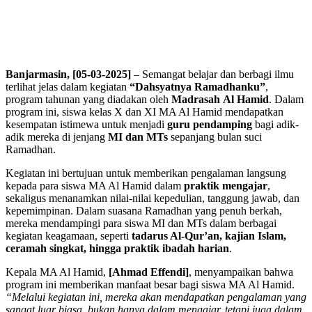
Banjarmasin, [05-03-2025]
– Semangat belajar dan berbagi ilmu
terlihat jelas dalam kegiatan
“Dahsyatnya Ramadhanku”
,
program tahunan yang diadakan oleh
Madrasah
Al Hamid
. Dalam
program ini, siswa kelas X dan XI MA Al Hamid mendapatkan
kesempatan istimewa untuk menjadi
guru pendamping
bagi adik-
adik mereka di jenjang
MI dan MTs
sepanjang bulan suci
Ramadhan.
Kegiatan ini bertujuan untuk memberikan pengalaman langsung
kepada para siswa MA Al Hamid dalam
praktik mengajar
,
sekaligus menanamkan nilai-nilai kepedulian, tanggung jawab, dan
kepemimpinan. Dalam suasana Ramadhan yang penuh berkah,
mereka mendampingi para siswa MI dan MTs dalam berbagai
kegiatan keagamaan, seperti
tadarus Al-Qur’an, kajian Islam,
ceramah singkat, hingga praktik ibadah harian
.
Kepala MA Al Hamid,
[Ahmad Effendi]
, menyampaikan bahwa
program ini memberikan manfaat besar bagi siswa MA Al Hamid.
“Melalui kegiatan ini, mereka akan mendapatkan pengalaman yang
sangat luar biasa, bukan hanya dalam mengajar, tetapi juga dalam