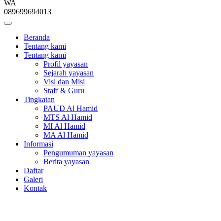
WA
089699694013
Beranda
Tentang kami
Tentang kami
Profil yayasan
Sejarah yayasan
Visi dan Misi
Staff & Guru
Tingkatan
PAUD Al Hamid
MTS Al Hamid
MI Al Hamid
MA Al Hamid
Informasi
Pengumuman yayasan
Berita yayasan
Daftar
Galeri
Kontak