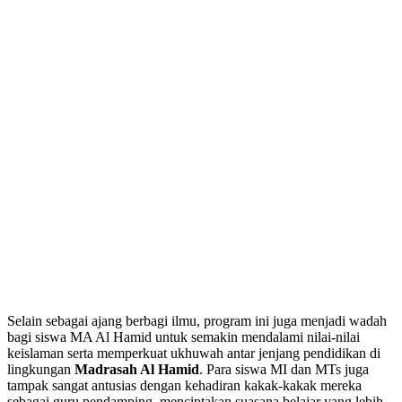
Selain sebagai ajang berbagi ilmu, program ini juga menjadi wadah
bagi siswa MA Al Hamid untuk semakin mendalami nilai-nilai
keislaman serta memperkuat ukhuwah antar jenjang pendidikan di
lingkungan
Madrasah Al Hamid
. Para siswa MI dan MTs juga
tampak sangat antusias dengan kehadiran kakak-kakak mereka
sebagai guru pendamping, menciptakan suasana belajar yang lebih