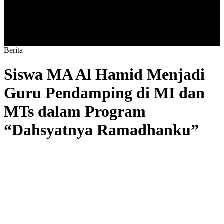
B
e
r
i
t
a
Siswa MA Al Hamid Menjadi
Guru Pendamping di MI dan
MTs dalam Program
“Dahsyatnya Ramadhanku”