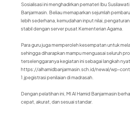
Sosialisasi ini menghadirkan pemateri Ibu Susilawat
Banjarmasin. Beliau memaparkan sejumlah pembaruan
lebih sederhana, kemudahan input nilai, pengaturan 
stabil dengan server pusat Kementerian Agama.
Para guru juga memperoleh kesempatan untuk melak
sehingga diharapkan mampu menguasai seluruh pro
terselenggaranya kegiatan ini sebagai langkah nyata
https://alhamidbanjarmasin.sch.id/newal/wp-c
1.jpegistrasi penilaian di madrasah.
Dengan pelatihan ini, MI Al Hamid Banjarmasin berh
cepat, akurat, dan sesuai standar.