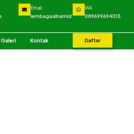
Email
WA
s
lembagaalhamid
089699694013
Galeri
Kontak
Daftar