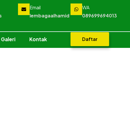
Email
WA
s
lembagaalhamid
089699694013
Galeri
Kontak
Daftar