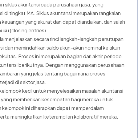
an siklus akuntansi pada perusahaan jasa, yang
i di tingkat MA. Siklus akuntansi merupakan rangkaian
n keuangan yang akurat dan dapat diandalkan, dan salah
ku (closing entries).
da menjelaskan secara rinci langkah-langkah penutupan
kasi dan memindahkan saldo akun-akun nominal ke akun
kuitas. Proses ini merupakan bagian dari akhir periode
 akuntansi berikutnya. Dengan menggunakan perusahaan
 gambaran yang jelas tentang bagaimana proses
rjadi di sektor jasa.
kelompok kecil untuk menyelesaikan masalah akuntansi
i, yang memberikan kesempatan bagi mereka untuk
an kelompok ini diharapkan dapat memperdalam
erta meningkatkan keterampilan kolaboratif mereka.