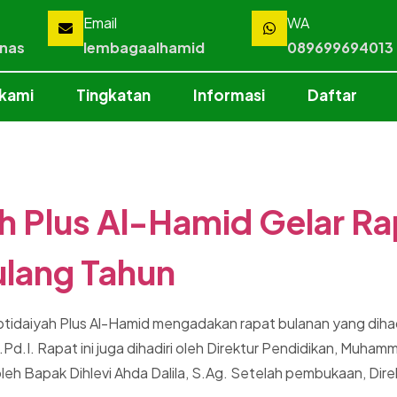
Email
WA
mnas
lembagaalhamid
089699694013
 kami
Tingkatan
Informasi
Daftar
h Plus Al-Hamid Gelar Ra
ulang Tahun
daiyah Plus Al-Hamid mengadakan rapat bulanan yang dihadiri
.I. Rapat ini juga dihadiri oleh Direktur Pendidikan, Muham
eh Bapak Dihlevi Ahda Dalila, S.Ag. Setelah pembukaan, Direk