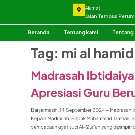
Alamat
Jalan Tembus Peru
Beranda
Tentang kami
Tentang
Tag:
mi al hamid
Madrasah Ibtidaiya
Apresiasi Guru Ber
Banjarmasin, 14 September 2024 – Madrasah Ibti
Kepala Madrasah, Bapak Muhammad Jamhari, S.Pd
pembacaan ayat suci Al-Qur’an yang dipimpin ol